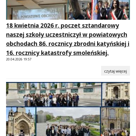
18 kwietnia 2026 r. poczet sztandarowy
naszej szkoły uczestniczył w powiatowych
obchodach 86. rocznicy zbrodni katyńskiej i
16. rocznicy katastrofy smoleńskiej.
20.04.2026 19:57
czytaj więcej