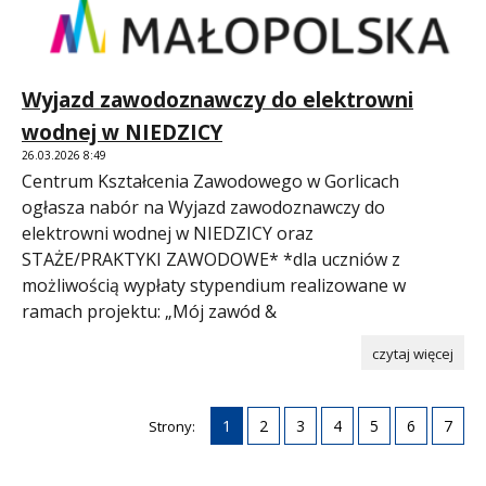
Wyjazd zawodoznawczy do elektrowni
wodnej w NIEDZICY
26.03.2026 8:49
Centrum Kształcenia Zawodowego w Gorlicach
ogłasza nabór na Wyjazd zawodoznawczy do
elektrowni wodnej w NIEDZICY oraz
STAŻE/PRAKTYKI ZAWODOWE* *dla uczniów z
możliwością wypłaty stypendium realizowane w
ramach projektu: „Mój zawód &
czytaj więcej
1
2
3
4
5
6
7
Strony: