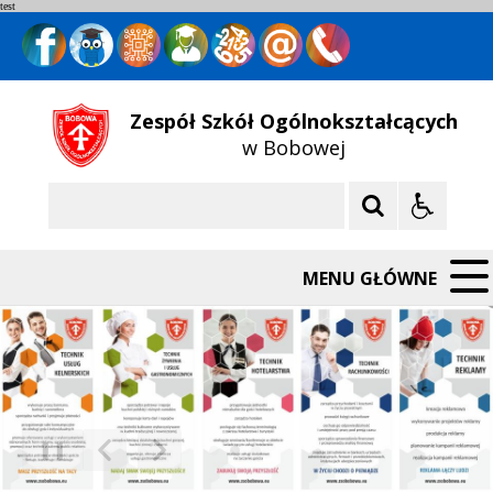
test
Zespół Szkół Ogólnokształcących
w Bobowej
Szukaj
MENU GŁÓWNE
❚❚
Poprzedni Element
Następny Element