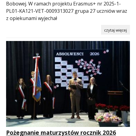
Bobowej. W ramach projektu Erasmus+ nr 2025-1-
PL01-KA121-VET-0009313027 grupa 27 uczniów wraz
z opiekunami wyjechał
czytaj więcej
Pożegnanie maturzystów rocznik 2026