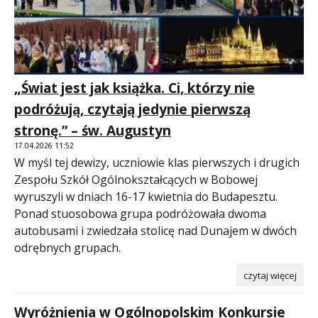
„Świat jest jak książka. Ci, którzy nie
podróżują, czytają jedynie pierwszą
stronę.” – św. Augustyn
17.04.2026 11:52
W myśl tej dewizy, uczniowie klas pierwszych i drugich
Zespołu Szkół Ogólnokształcących w Bobowej
wyruszyli w dniach 16-17 kwietnia do Budapesztu.
Ponad stuosobowa grupa podróżowała dwoma
autobusami i zwiedzała stolicę nad Dunajem w dwóch
odrębnych grupach.
czytaj więcej
Wyróżnienia w Ogólnopolskim Konkursie