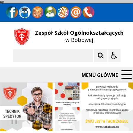
test
Zespół Szkół Ogólnokształcących
w Bobowej
Szukaj
MENU GŁÓWNE
❚❚
Poprzedni Element
Następny Element