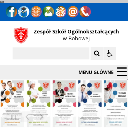
test
Zespół Szkół Ogólnokształcących
w Bobowej
Szukaj
MENU GŁÓWNE
❚❚
Poprzedni Element
Następny Element