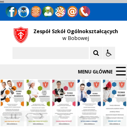
test
Zespół Szkół Ogólnokształcących
w Bobowej
Szukaj
MENU GŁÓWNE
❚❚
Poprzedni Element
Następny Element