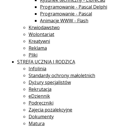
Rysunek techniczny - LibreCad
Programowanie - Pascal Delphi
Programowanie - Pascal
Animacje WWW - Flash
Krwiodawstwo
Wolontariat
Kreatywni
Reklama
Pliki
STREFA UCZNIA I RODZICA
Infolinia
Standardy ochrony małoletnich
Dyżury specjalistów
Rekrutacja
eDziennik
Podręczniki
Zajęcia pozalekcyjne
Dokumenty
Matura