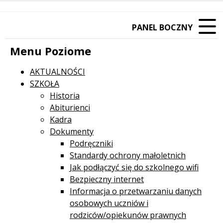
PANEL BOCZNY
Menu Poziome
AKTUALNOŚCI
SZKOŁA
Historia
Abiturienci
Kadra
Dokumenty
Podręczniki
Standardy ochrony małoletnich
Jak podłączyć się do szkolnego wifi
Bezpieczny internet
Informacja o przetwarzaniu danych
osobowych uczniów i
rodziców/opiekunów prawnych