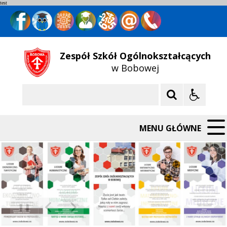
test
Zespół Szkół Ogólnokształcących
w Bobowej
Szukaj
MENU GŁÓWNE
❚❚
Poprzedni Element
Następny Element