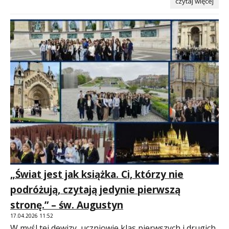
czytaj więcej
„Świat jest jak książka. Ci, którzy nie
podróżują, czytają jedynie pierwszą
stronę.” – św. Augustyn
17.04.2026 11:52
W myśl tej dewizy, uczniowie klas pierwszych i drugich