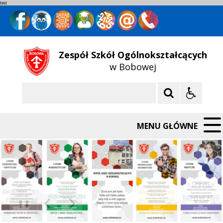
test
Zespół Szkół Ogólnokształcących
w Bobowej
Szukaj
MENU GŁÓWNE
❚❚
Poprzedni Element
Następny Element