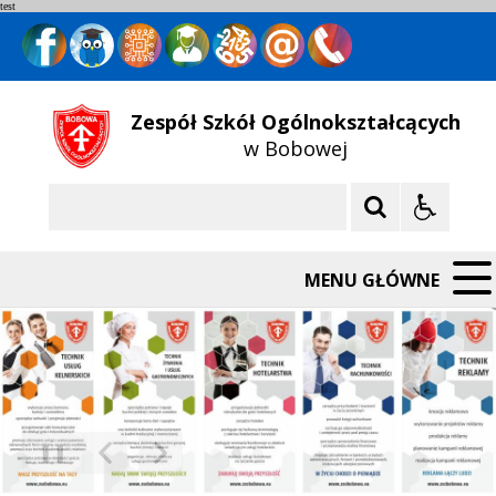
test
Zespół Szkół Ogólnokształcących
w Bobowej
Szukaj
MENU GŁÓWNE
❚❚
Poprzedni Element
Następny Element