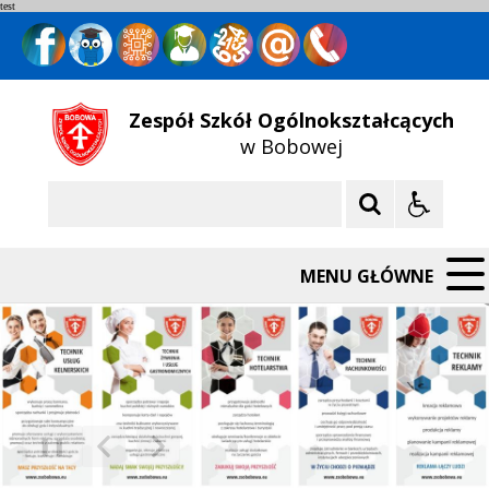
test
Zespół Szkół Ogólnokształcących
w Bobowej
Szukaj
MENU GŁÓWNE
❚❚
Poprzedni Element
Następny Element