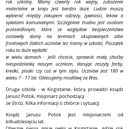
rok szkolny. Mamy czwarty rok wojny, zubożenie
materialne w kraju jest bardzo duże. Ludzie muszą
wybierać między zakupem odzieży, żywności, leków a
opłatami komunalnymi. Szczególnie trudno jest osobom
przesiedlonym, które ze względów bezpieczeństwa
zostawiły domy na terenach okupowanych albo
frontowych (takich uczniów też mamy w szkole). Początek
roku to duże wydatki
w wielu domach - jeśli chcecie, sprawcie małą choćby
niespodziankę naszym uczniom, darując zeszyty farby,
kredki, pisaki czy coś w tym stylu. Uczniów jest 180 w
wieku 7 - 17 lat. Obiecujemy modlitwę za Was.
Druga szkoła - w Kirgistanie, którą prowadzi ksiądz
Janusz Potok, misjonarz pochodzący
ze Stróż. Kilka informacji o zbiórce i sytuacji.
Ksiądz Janusz Potok jest misjonarzem od
kilkudziesięciu lat.
Obecnie swoją misję pełni w Kirgistanie, gdzie rok