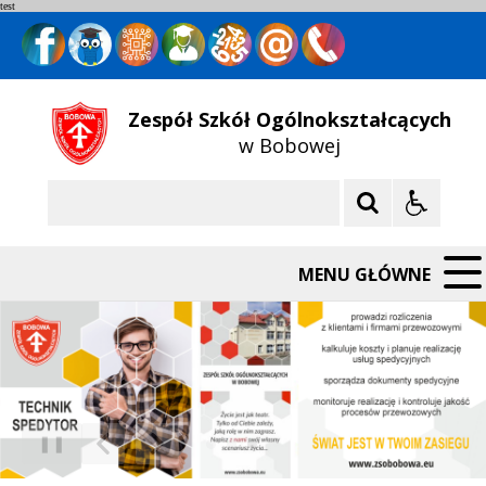
test
Zespół Szkół Ogólnokształcących
w Bobowej
Szukaj
MENU GŁÓWNE
❚❚
Poprzedni Element
Następny Element